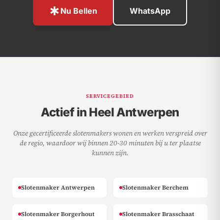
emergency
Nu Bellen
WhatsApp
SERVICEGEBIED
Actief in Heel Antwerpen
Onze gecertificeerde slotenmakers wonen en werken verspreid over
de regio, waardoor wij binnen 20-30 minuten bij u ter plaatse
kunnen zijn.
Slotenmaker Antwerpen
Slotenmaker Berchem
Slotenmaker Borgerhout
Slotenmaker Brasschaat