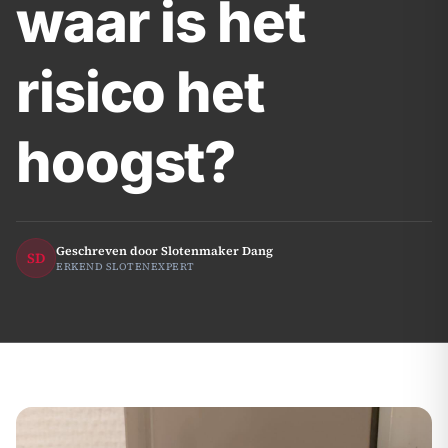
waar is het
risico het
hoogst?
Geschreven door Slotenmaker Dang
SD
ERKEND SLOTENEXPERT