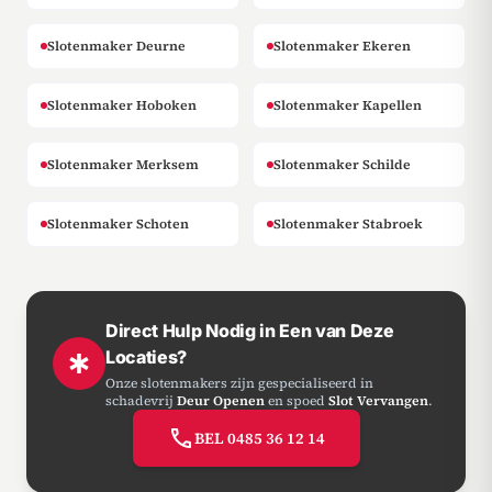
Slotenmaker Deurne
Slotenmaker Ekeren
Slotenmaker Hoboken
Slotenmaker Kapellen
Slotenmaker Merksem
Slotenmaker Schilde
Slotenmaker Schoten
Slotenmaker Stabroek
Direct Hulp Nodig in Een van Deze
Locaties?
emergency
Onze slotenmakers zijn gespecialiseerd in
schadevrij
Deur Openen
en spoed
Slot Vervangen
.
call
BEL 0485 36 12 14