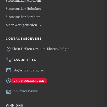
Slotenmaker Merksem
Slotenmaker Hoboken
Slotenmaker Berchem
Meer Werkgebieden →
CONTACTGEGEVENS
location_on
Klein Heiken 159,
2180 Ekeren, België
phone
0485 36 12 14
mail
info@slotendang.be
schedule
24/7 NOODSERVICE
badge
KBO: BE0689743838
VIND ONS