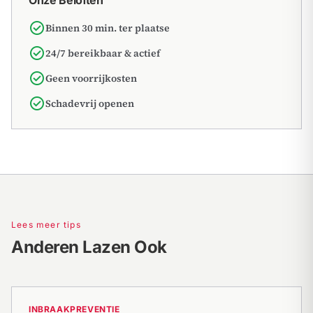
Onze Beloften
check_circle
Binnen 30 min. ter plaatse
check_circle
24/7 bereikbaar & actief
check_circle
Geen voorrijkosten
check_circle
Schadevrij openen
Lees meer tips
Anderen Lazen Ook
INBRAAKPREVENTIE