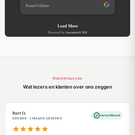
Klantensucces
Wat lezers en klanten over ons zeggen
Bart O.
verified
Geverifieerd
DEURNE · 1 MAAND GELEDEN
star
star
star
star
star