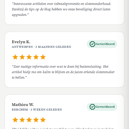
"Interessante artikelen over inbraakpreventie en slotenonderhoud.
Dankzij de tips op de blog hebben we onze beveiliging direct laten
upgraden."
Evelyn K.
verified
Geverifieerd
ANTWERPEN · 2 MAANDEN GELEDEN
star
star
star
star
star
"Zeer nuttige informatie over wat te doen bij buitensluiting. Het
artikel hielp me om kalm te blijven en de juiste erkende slotenmaker
te bellen."
Mathieu W.
verified
Geverifieerd
BERCHEM · 3 WEKEN GELEDEN
star
star
star
star
star