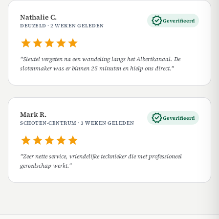
Nathalie C.
verified
Geverifieerd
DEUZELD · 2 WEKEN GELEDEN
star
star
star
star
star
"Sleutel vergeten na een wandeling langs het Albertkanaal. De
slotenmaker was er binnen 25 minuten en hielp ons direct."
Mark R.
verified
Geverifieerd
SCHOTEN-CENTRUM · 3 WEKEN GELEDEN
star
star
star
star
star
"Zeer nette service, vriendelijke technieker die met professioneel
gereedschap werkt."