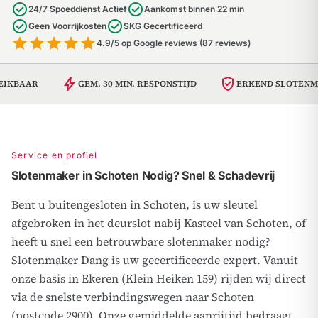
check_circle
check_circle
24/7 Spoeddienst Actief
Aankomst binnen 22 min
check_circle
check_circle
Geen Voorrijkosten
SKG Gecertificeerd
star
star
star
star
star
4.9/5 op Google reviews (87 reviews)
bolt
verified_user
GEM. 30 MIN. RESPONSTIJD
ERKEND SLOTENMAKER
Service en profiel
Slotenmaker in Schoten Nodig? Snel & Schadevrij
Bent u buitengesloten in Schoten, is uw sleutel
afgebroken in het deurslot nabij Kasteel van Schoten, of
heeft u snel een betrouwbare slotenmaker nodig?
Slotenmaker Dang is uw gecertificeerde expert. Vanuit
onze basis in Ekeren (Klein Heiken 159) rijden wij direct
via de snelste verbindingswegen naar Schoten
(postcode 2900). Onze gemiddelde aanrijtijd bedraagt