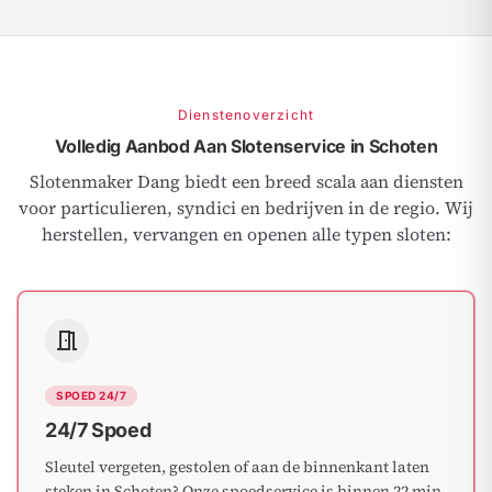
Dienstenoverzicht
Volledig Aanbod Aan Slotenservice in Schoten
Slotenmaker Dang biedt een breed scala aan diensten
voor particulieren, syndici en bedrijven in de regio. Wij
herstellen, vervangen en openen alle typen sloten:
meeting_room
SPOED 24/7
24/7 Spoed
Sleutel vergeten, gestolen of aan de binnenkant laten
steken in Schoten? Onze spoedservice is binnen 22 min