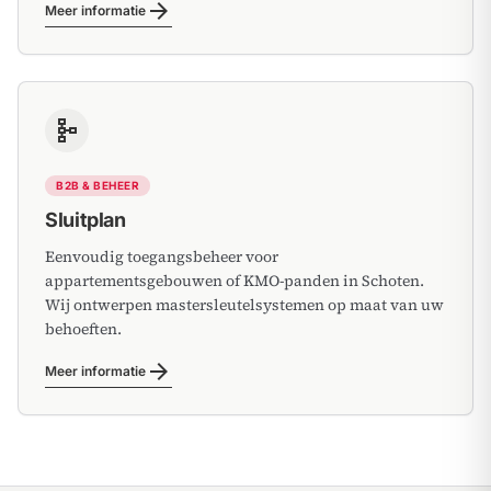
arrow_forward
Meer informatie
schema
B2B & BEHEER
Sluitplan
Eenvoudig toegangsbeheer voor
appartementsgebouwen of KMO-panden in Schoten.
Wij ontwerpen mastersleutelsystemen op maat van uw
behoeften.
arrow_forward
Meer informatie