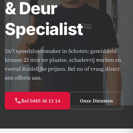
& Deur
Specialist
24/7 spoedslotenmaker in Schoten: gemiddeld
binnen 22 min ter plaatse, schadevrij werken en
vooraf duidelijke prijzen. Bel nu of vraag direct
een offerte aan.
call
Bel 0485 36 12 14
Onze Diensten