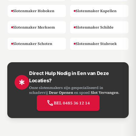
Slotenmaker Hoboken
Slotenmaker Kapellen
Slotenmaker Merksem
Slotenmaker Schilde
Slotenmaker Schoten
Slotenmaker Stabroek
Direct Hulp Nodig in Een van Deze
Locaties?
emergency
Onze slotenmakers zijn gespecialiseerd in
schadevrij
Deur Openen
en spoed
Slot Vervangen
.
call
BEL 0485 36 12 14