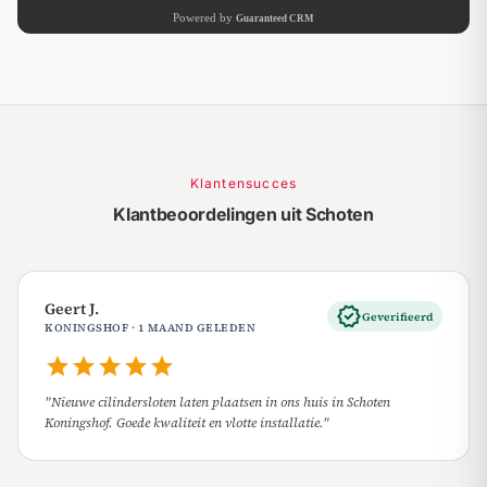
Klantensucces
Klantbeoordelingen uit Schoten
Geert J.
verified
Geverifieerd
KONINGSHOF · 1 MAAND GELEDEN
star
star
star
star
star
"Nieuwe cilindersloten laten plaatsen in ons huis in Schoten
Koningshof. Goede kwaliteit en vlotte installatie."