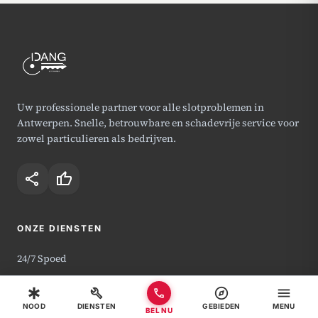
Uw professionele partner voor alle slotproblemen in
Antwerpen. Snelle, betrouwbare en schadevrije service voor
zowel particulieren als bedrijven.
share
thumb_up
ONZE DIENSTEN
24/7 Spoed
Cilinderslot
emergency
build
explore
menu
call
Deuren openen
NOOD
DIENSTEN
GEBIEDEN
MENU
BEL NU