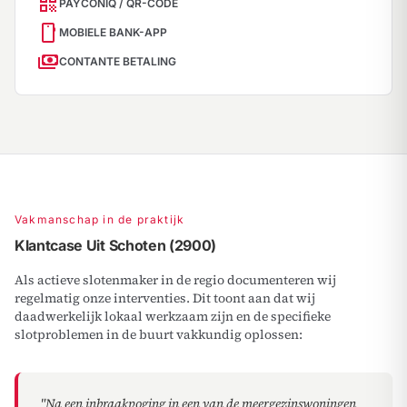
qr_code
PAYCONIQ / QR-CODE
smartphone
MOBIELE BANK-APP
payments
CONTANTE BETALING
Vakmanschap in de praktijk
Klantcase Uit Schoten (2900)
Als actieve slotenmaker in de regio documenteren wij
regelmatig onze interventies. Dit toont aan dat wij
daadwerkelijk lokaal werkzaam zijn en de specifieke
slotproblemen in de buurt vakkundig oplossen:
"Na een inbraakpoging in een van de meergezinswoningen