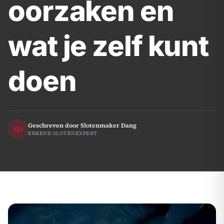
oorzaken en
wat je zelf kunt
doen
Geschreven door Slotenmaker Dang
SD
ERKEND SLOTENEXPERT