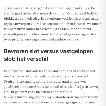
Slotenmaker Dang krijgt dit soort meldingen wekelijks. De
sleutel gaat in het slot, maar draait niet. Of hij draait half en
blokkeert dan volledig. Dit overkomt veel huishoudens in de
regio Antwerpen vooral tussen november en januari, wanneer
temperaturen onder het vriespunt zakken. Maar niet elk
vastgelopen slot is bevroren: soms is het gewoon op, en die
twee problemen vragen een heel andere aanpak.
Bevroren slot versus vastgelopen
slot: het verschil
Een bevroren slot ontstaat doordat condens of vocht in het
mechanisme is binnengedrongen en bij vorst bevriest.
Typisch herkenningspunt: de sleutel gaat er nog wel
goeddeels in, maar draait helemaal niet, alsof er ijs in de weg
zit. Dit gebeurt vaak na een nacht met flinke
temperatuurdaling, vooral bij buitendeuren die rechtstreeks
aan weer en wind blootstaan, zoals een garagedeur of een