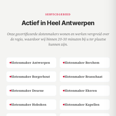
SERVICEGEBIED
Actief in Heel Antwerpen
Onze gecertificeerde slotenmakers wonen en werken verspreid over
de regio, waardoor wij binnen 20-30 minuten bij u ter plaatse
kunnen zijn.
Slotenmaker Antwerpen
Slotenmaker Berchem
Slotenmaker Borgerhout
Slotenmaker Brasschaat
Slotenmaker Deurne
Slotenmaker Ekeren
Slotenmaker Hoboken
Slotenmaker Kapellen