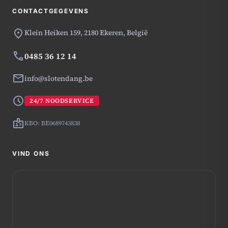
CONTACTGEGEVENS
location_on
Klein Heiken 159,
2180 Ekeren, België
phone
0485 36 12 14
mail
info@slotendang.be
schedule
24/7 NOODSERVICE
badge
KBO: BE0689743838
VIND ONS