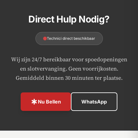
Direct Hulp Nodig?
Technici direct beschikbaar
Wij zijn 24/7 bereikbaar voor spoedopeningen
en slotvervanging. Geen voorrijkosten.
Gemiddeld binnen 30 minuten ter plaatse.
emergency
Nu Bellen
WhatsApp