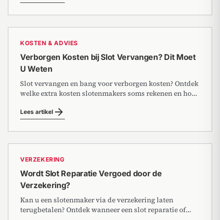
KOSTEN & ADVIES
Verborgen Kosten bij Slot Vervangen? Dit Moet
U Weten
Slot vervangen en bang voor verborgen kosten? Ontdek
welke extra kosten slotenmakers soms rekenen en hoe
u verrassingen vermijdt.
arrow_forward
Lees artikel
VERZEKERING
Wordt Slot Reparatie Vergoed door de
Verzekering?
Kan u een slotenmaker via de verzekering laten
terugbetalen? Ontdek wanneer een slot reparatie of
vervanging door uw verzekering wordt vergoed.