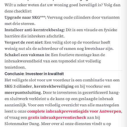
Wilt u zeker weten dat uw woning goed beveiligd is? Volg dan
deze checklist:
Upgrade naar SKG***:
Vervang oude cilinders door varianten
met drie sterren.
Installeer anti-kerntrekbeslag:
Dit is een visuele en fysieke
barrière die inbrekers afschrikt.
Vergeet de rest niet:
Een veilig slot op de voordeur heeft
weinig nut als de achterdeur of ramen nog kwetsbaar zijn.
Schakel een vakman in:
Een foutieve montage kan de
inbraakwerendheid van een topmodel slot volledig
tenietdoen.
Conclusie: Investeer in kwaliteit
Het veiligste slot voor uw voordeur is een combinatie van een
SKG 3 cilinder
,
kerntrekbeveiliging
en bij voorkeur een
meerpuntssluiting
. Door te investeren in gecertificeerd hang-
en sluitwerk verkleint u de kans op een geslaagde inbraak
aanzienlijk. Voor een volledig overzicht van alle maatregelen
leest u onze
complete inbraakpreventiegids voor Antwerpen
,
of vraag een
gratis inbraakpreventiecheck
aan bij
Slotenmaker Dang. Meer over al onze diensten vindt u op