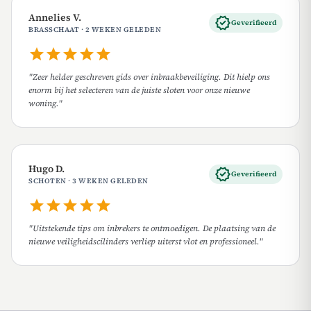
Annelies V.
verified
Geverifieerd
BRASSCHAAT · 2 WEKEN GELEDEN
star
star
star
star
star
"Zeer helder geschreven gids over inbraakbeveiliging. Dit hielp ons
enorm bij het selecteren van de juiste sloten voor onze nieuwe
woning."
Hugo D.
verified
Geverifieerd
SCHOTEN · 3 WEKEN GELEDEN
star
star
star
star
star
"Uitstekende tips om inbrekers te ontmoedigen. De plaatsing van de
nieuwe veiligheidscilinders verliep uiterst vlot en professioneel."