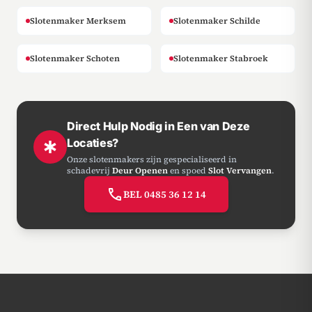
Slotenmaker Merksem
Slotenmaker Schilde
Slotenmaker Schoten
Slotenmaker Stabroek
Direct Hulp Nodig in Een van Deze
Locaties?
emergency
Onze slotenmakers zijn gespecialiseerd in
schadevrij
Deur Openen
en spoed
Slot Vervangen
.
call
BEL 0485 36 12 14