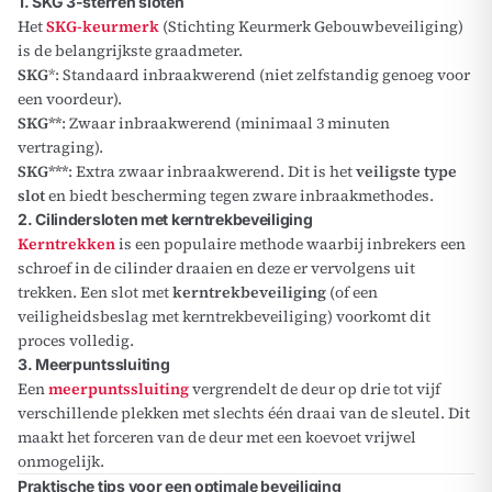
1. SKG 3-sterren sloten
Het
SKG-keurmerk
(Stichting Keurmerk Gebouwbeveiliging)
is de belangrijkste graadmeter.
SKG
*: Standaard inbraakwerend (niet zelfstandig genoeg voor
een voordeur).
SKG**
: Zwaar inbraakwerend (minimaal 3 minuten
vertraging).
SKG***
: Extra zwaar inbraakwerend. Dit is het
veiligste type
slot
en biedt bescherming tegen zware inbraakmethodes.
2. Cilindersloten met kerntrekbeveiliging
Kerntrekken
is een populaire methode waarbij inbrekers een
schroef in de cilinder draaien en deze er vervolgens uit
trekken. Een slot met
kerntrekbeveiliging
(of een
veiligheidsbeslag met kerntrekbeveiliging) voorkomt dit
proces volledig.
3. Meerpuntssluiting
Een
meerpuntssluiting
vergrendelt de deur op drie tot vijf
verschillende plekken met slechts één draai van de sleutel. Dit
maakt het forceren van de deur met een koevoet vrijwel
onmogelijk.
Praktische tips voor een optimale beveiliging