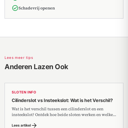
check_circle
Schadevrij openen
Lees meer tips
Anderen Lazen Ook
SLOTEN INFO
Cilinderslot vs Insteekslot: Wat is het Verschil?
Wat is het verschil tussen een cilinderslot en een
insteekslot? Ontdek hoe beide sloten werken en welke
het best past voor uw deur.
arrow_forward
Lees artikel