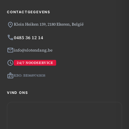
CONTACTGEGEVENS
location_on
Klein Heiken 159,
2180 Ekeren, België
phone
0485 36 12 14
mail
info@slotendang.be
schedule
24/7 NOODSERVICE
badge
KBO: BE0689743838
VIND ONS