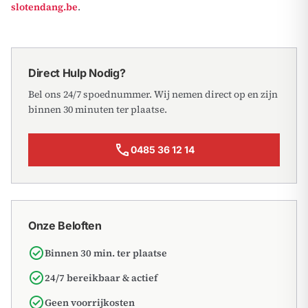
slotendang.be
.
Direct Hulp Nodig?
Bel ons 24/7 spoednummer. Wij nemen direct op en zijn
binnen 30 minuten ter plaatse.
call
0485 36 12 14
Onze Beloften
check_circle
Binnen 30 min. ter plaatse
check_circle
24/7 bereikbaar & actief
check_circle
Geen voorrijkosten