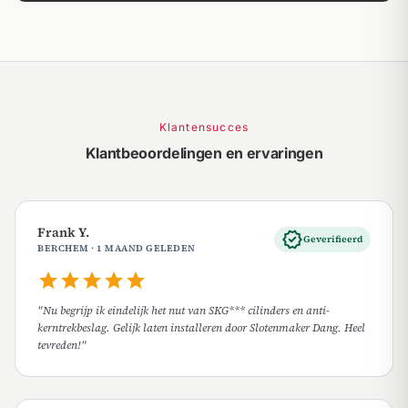
Klantensucces
Klantbeoordelingen en ervaringen
Frank Y.
verified
Geverifieerd
BERCHEM · 1 MAAND GELEDEN
star
star
star
star
star
"Nu begrijp ik eindelijk het nut van SKG*** cilinders en anti-
kerntrekbeslag. Gelijk laten installeren door Slotenmaker Dang. Heel
tevreden!"