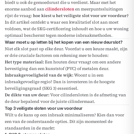
biedt u ook de gemoedsrust die u verdient. Maar met het
enorme aanbod aan
cilindersloten
en meerpuntssluitingen
rijst de vraag:
hoe kiest u het veiligste slot voor uw voordeur?
In dit artikel ontdekt u waar een kwalitatief slot aan moet
voldoen, wat de SKG-certificering inhoudt en hoe u uw woning
optimaal beschermt tegen moderne inbraakmethodes.
Waar moet u op letten bij het kopen van een nieuw deurslot?
Niet elk slot past op elke deur. Voordat u een keuze maakt, zijn
er drie cruciale factoren om rekening mee te houden:
Het type materiaal:
Een houten deur vraagt om een andere
bevestiging dan een kunststof (PVC) of metalen deur.
Inbraakgevoeligheid van de wijk:
Woont u in een
inbraakgevoelige regio? Dan is investeren in de hoogste
beveiligingsgraad (SKG 3) essentieel.
De dikte van uw deur:
Voor cilindersloten is de afmeting van
de deur bepalend voor de juiste cilindermaat.
Top 3 veiligste sloten voor uw voordeur
Wilt u de kans op een inbraak minimaliseren? Kies dan voor
een van de onderstaande opties. Dit zijn momenteel de
standaarden in de markt: