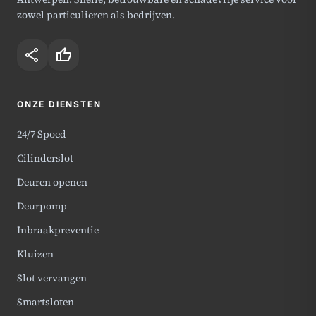
zowel particulieren als bedrijven.
share
thumb_up
ONZE DIENSTEN
24/7 Spoed
Cilinderslot
Deuren openen
Deurpomp
Inbraakpreventie
Kluizen
Slot vervangen
Smartsloten