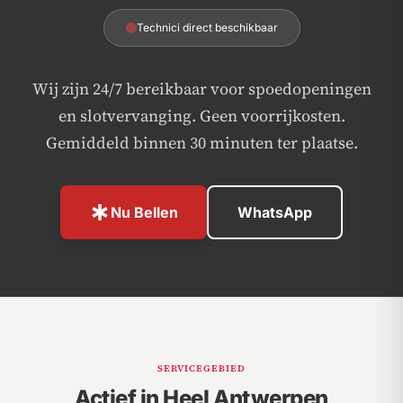
Technici direct beschikbaar
Wij zijn 24/7 bereikbaar voor spoedopeningen
en slotvervanging. Geen voorrijkosten.
Gemiddeld binnen 30 minuten ter plaatse.
emergency
Nu Bellen
WhatsApp
SERVICEGEBIED
Actief in Heel Antwerpen