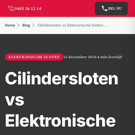
phone_in_talk
call
0485 36 12 14
BEL NU
chevron_right
chevron_right
Home
Blog
Cilindersloten vs Elektronische Sloten: ...
ELEKTRONISCHE SLOTEN
12 december 2024
•
4 min leestijd
Cilindersloten
vs
Elektronische