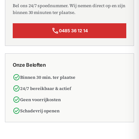
Bel ons 24/7 spoednummer. Wij nemen direct op en zijn
binnen 30 minuten ter plaatse.
call
0485 36 12 14
Onze Beloften
check_circle
Binnen 30 min. ter plaatse
check_circle
24/7 bereikbaar & actief
check_circle
Geen voorrijkosten
check_circle
Schadevrij openen