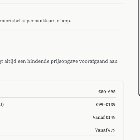
omfortabel af per bankkaart of app.
gt altijd een bindende prijsopgave voorafgaand aan
€80–€95
d)
€99–€139
Vanaf €149
Vanaf €79