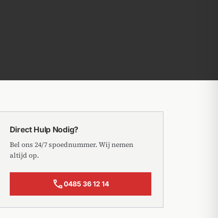
Direct Hulp Nodig?
Bel ons 24/7 spoednummer. Wij nemen
altijd op.
call
0485 36 12 14