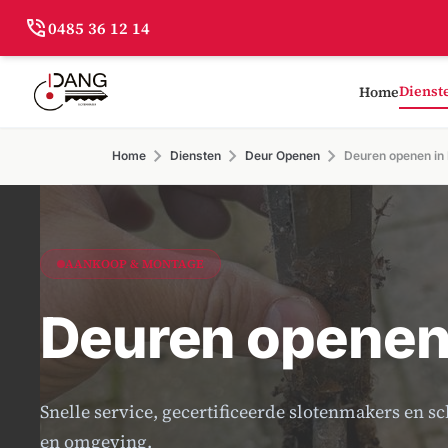
phone_in_talk
0485 36 12 14
Dienst
Home
chevron_right
chevron_right
chevron_right
Home
Diensten
Deur Openen
Deuren openen in
AANKOOP & MONTAGE
Deuren openen
Snelle service, gecertificeerde slotenmakers en 
en omgeving.