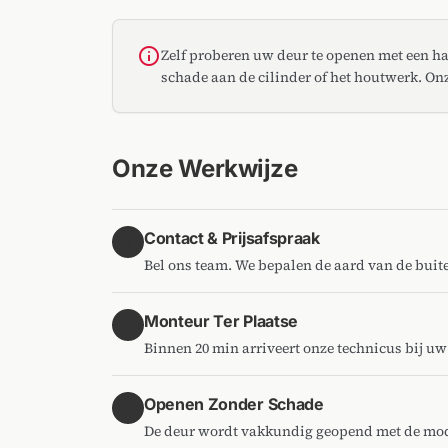
info
Zelf proberen uw deur te openen met een h
schade aan de cilinder of het houtwerk. Onz
Onze Werkwijze
Contact & Prijsafspraak
1
Bel ons team. We bepalen de aard van de buiten
Monteur Ter Plaatse
2
Binnen 20 min arriveert onze technicus bij u
Openen Zonder Schade
3
De deur wordt vakkundig geopend met de mode