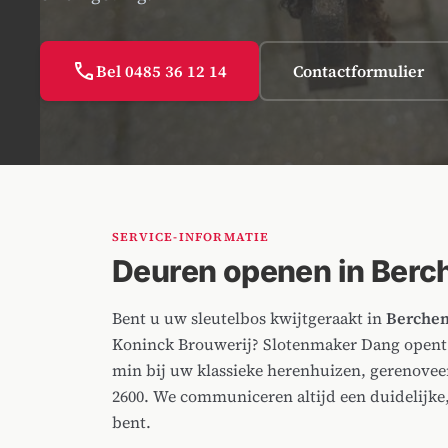
call
Bel 0485 36 12 14
Contactformulier
SERVICE-INFORMATIE
Deuren openen in Ber
Bent u uw sleutelbos kwijtgeraakt in
Berche
Koninck Brouwerij? Slotenmaker Dang opent 
min bij uw klassieke herenhuizen, gerenove
2600. We communiceren altijd een duidelijke, 
bent.