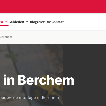
expand_more
expand_more
en
Gebieden
Blog
Over Ons
Contact
 Berchem
 in Berchem
schadevrije montage in Berchem