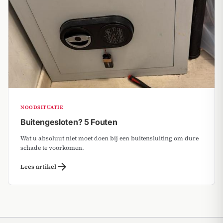
NOODSITUATIE
Buitengesloten? 5 Fouten
Wat u absoluut niet moet doen bij een buitensluiting om dure
schade te voorkomen.
arrow_forward
Lees artikel