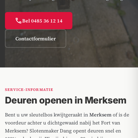
call
Bel 0485 36 12 14
Contactformulier
SERVICE-INFORMATIE
Deuren openen in Merksem
Bent u uw sleutelbos kwijtgeraakt in
Merksem
of is de
voordeur achter u dichtgewaaid nabij het Fort van
Merksem? Slotenmaker Dang opent deuren snel en