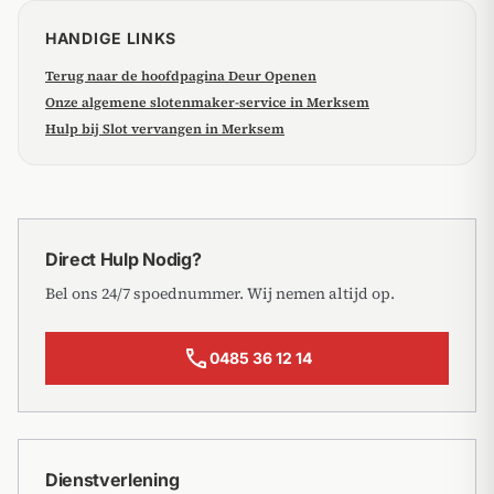
HANDIGE LINKS
Terug naar de hoofdpagina Deur Openen
Onze algemene slotenmaker-service in Merksem
Hulp bij Slot vervangen in Merksem
Direct Hulp Nodig?
Bel ons 24/7 spoednummer. Wij nemen altijd op.
call
0485 36 12 14
Dienstverlening