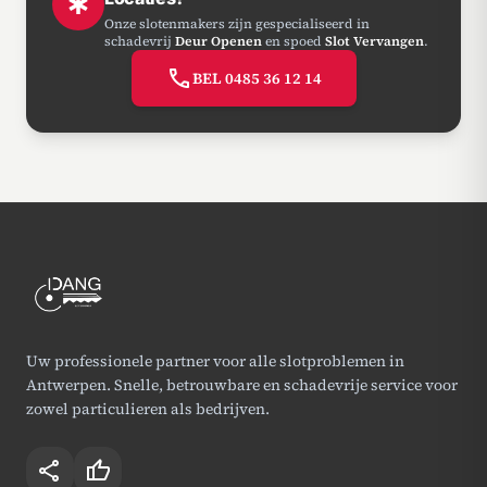
emergency
Onze slotenmakers zijn gespecialiseerd in
schadevrij
Deur Openen
en spoed
Slot Vervangen
.
call
BEL 0485 36 12 14
Uw professionele partner voor alle slotproblemen in
Antwerpen. Snelle, betrouwbare en schadevrije service voor
zowel particulieren als bedrijven.
share
thumb_up