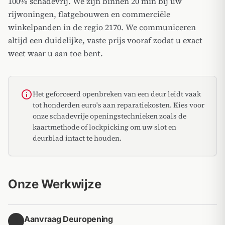
100% schadevrij. We zijn binnen 20 min bij uw
rijwoningen, flatgebouwen en commerciële
winkelpanden in de regio 2170. We communiceren
altijd een duidelijke, vaste prijs vooraf zodat u exact
weet waar u aan toe bent.
info
Het geforceerd openbreken van een deur leidt vaak
tot honderden euro's aan reparatiekosten. Kies voor
onze schadevrije openingstechnieken zoals de
kaartmethode of lockpicking om uw slot en
deurblad intact te houden.
Onze Werkwijze
Aanvraag Deuropening
1