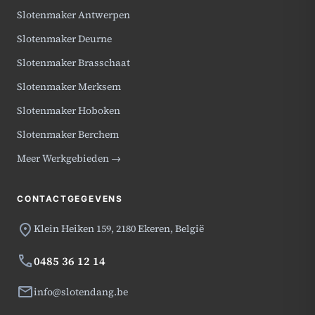
Slotenmaker Antwerpen
Slotenmaker Deurne
Slotenmaker Brasschaat
Slotenmaker Merksem
Slotenmaker Hoboken
Slotenmaker Berchem
Meer Werkgebieden →
CONTACTGEGEVENS
location_on
Klein Heiken 159,
2180 Ekeren, België
phone
0485 36 12 14
mail
info@slotendang.be