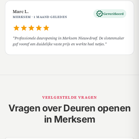
Marc L.
verified
Geverifieerd
MERKSEM · 1 MAAND GELEDEN
star
star
star
star
star
"Professionele deuropening in Merksem Nieuwdreef. De slotenmaker
gaf vooraf een duidelijke vaste prijs en werkte heel netjes."
VEELGESTELDE VRAGEN
Vragen over Deuren openen
in Merksem