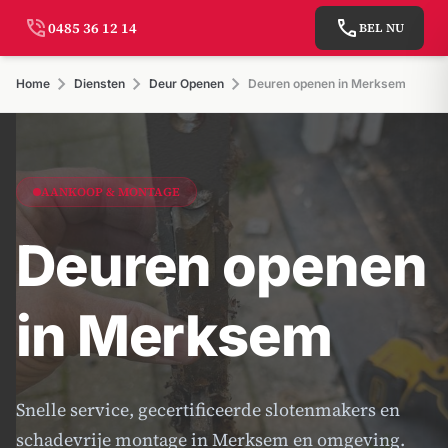
phone_in_talk
call
0485 36 12 14
BEL NU
chevron_right
chevron_right
chevron_right
Home
Diensten
Deur Openen
Deuren openen in Merksem
AANKOOP & MONTAGE
Deuren openen
in Merksem
Snelle service, gecertificeerde slotenmakers en
schadevrije montage in Merksem en omgeving.