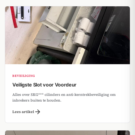
BEVEILIGING
Veiligste Slot voor Voordeur
Alles over SKG*** cilinders en anti-kerntrekbeveiliging om
inbrekers buiten te houden.
arrow_forward
Lees artikel