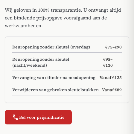
Wij geloven in 100% transparantie. U ontvangt altijd
een bindende prijsopgave voorafgaand aan de
werkzaamheden.
Deuropening zonder sleutel (overdag)
€75–€90
Deuropening zonder sleutel
€95–
(nacht/weekend)
€130
Vervanging van cilinder na noodopening
Vanaf €125
Verwijderen van gebroken sleutelstukken
Vanaf €89
call
Bel voor prijsindicatie