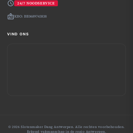
schedule
24/7 NOODSERVICE
badge
KBO: BE0689743838
VIND ONS
© 2026 Slotenmaker Dang Antwerpen. Alle rechten voorbehouden.
Erkend vakmanschap in de regio Antwerpen.