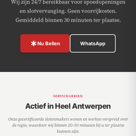
Wij zijn 24/7 bereikbaar voor spoedopeningen
en slotvervanging. Geen voorrijkosten.
Gemiddeld binnen 30 minuten ter plaatse.
emergency
Nu Bellen
WhatsApp
SERVICEGEBIED
Actief in Heel Antwerpen
Onze gecertificeerde slotenmakers wonen en werken verspreid over
de regio, waardoor wij binnen 20-30 minuten bij u ter plaatse
kunnen zijn.