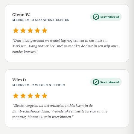
Glenn W.
verified
Geverifieerd
MERKSEM · 3 MAANDEN GELEDEN
star
star
star
star
star
"Deur dichtgewaaid en sleutel lag nog binnen in ons huis in
Merksem. Dang was er heel snel en maakte de deur in een wip open
zonder krassen."
Wim D.
verified
Geverifieerd
MERKSEM · 2 WEKEN GELEDEN
star
star
star
star
star
"Sleutel vergeten na het winkelen in Merksem in de
Lambrechtshoekenlaan. Vriendelijke en snelle service van de
monteur, binnen 20 min weer binnen."