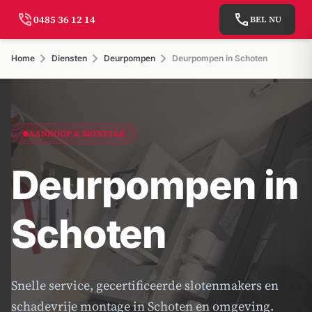
phone_in_talk
call
0485 36 12 14
BEL NU
chevron_right
chevron_right
chevron_right
Home
Diensten
Deurpompen
Deurpompen in Schoten
AANKOOP & MONTAGE
Deurpompen in
Schoten
Snelle service, gecertificeerde slotenmakers en
schadevrije montage in Schoten en omgeving.