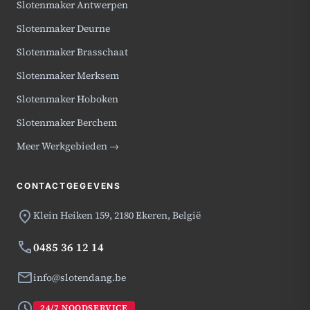
Slotenmaker Antwerpen
Slotenmaker Deurne
Slotenmaker Brasschaat
Slotenmaker Merksem
Slotenmaker Hoboken
Slotenmaker Berchem
Meer Werkgebieden →
CONTACTGEGEVENS
location_on
Klein Heiken 159,
2180 Ekeren, België
phone
0485 36 12 14
mail
info@slotendang.be
schedule
24/7 NOODSERVICE