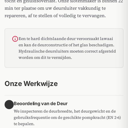
tocht en geluidsoverlast. Onze slotenmaker is binnen 22
min ter plaatse om uw deursluiter vakkundig te
repareren, af te stellen of volledig te vervangen.
info
Een te hard dichtslaande deur veroorzaakt lawaai
en kan de deurconstructie of het glas beschadigen.
Hydraulische deursluiters moeten correct afgesteld
worden om dit te vermijden.
Onze Werkwijze
Beoordeling van de Deur
1
We inspecteren de deurbreedte, het deurgewicht en de
gebruiksfrequentie om de geschikte pompkracht (EN 2-6)
te bepalen.