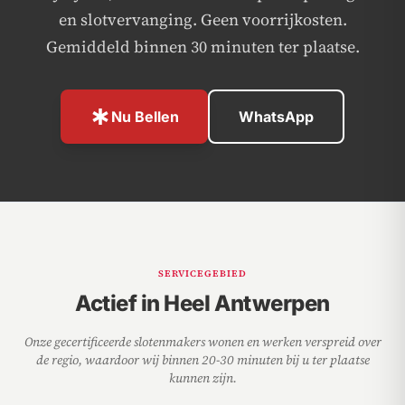
en slotvervanging. Geen voorrijkosten.
Gemiddeld binnen 30 minuten ter plaatse.
emergency
Nu Bellen
WhatsApp
SERVICEGEBIED
Actief in Heel Antwerpen
Onze gecertificeerde slotenmakers wonen en werken verspreid over
de regio, waardoor wij binnen 20-30 minuten bij u ter plaatse
kunnen zijn.