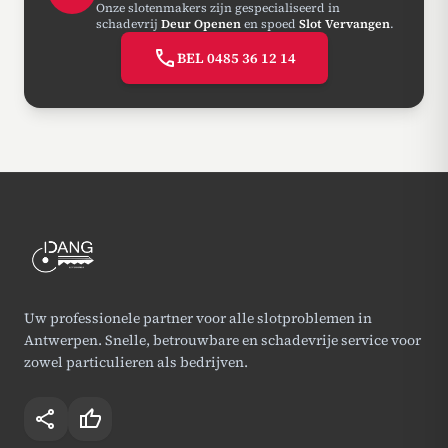
Onze slotenmakers zijn gespecialiseerd in
schadevrij
Deur Openen
en spoed
Slot Vervangen
.
call
BEL 0485 36 12 14
Uw professionele partner voor alle slotproblemen in
Antwerpen. Snelle, betrouwbare en schadevrije service voor
zowel particulieren als bedrijven.
share
thumb_up