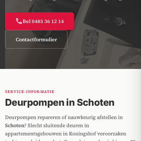
call
Bel 0485 36 12 14
Contactformulier
SERVICE-INFORMATIE
Deurpompen in Schoten
Deurpompen repareren of nauwkeurig afstellen in
Schoten
? Slecht sluitende deuren in
appartementsgebouwen in Koningshof veroorzaken