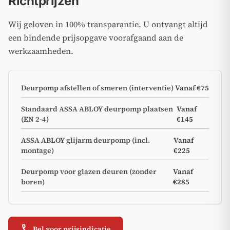
Richtprijzen
Wij geloven in 100% transparantie. U ontvangt altijd
een bindende prijsopgave voorafgaand aan de
werkzaamheden.
Deurpomp afstellen of smeren (interventie)
Vanaf €75
Standaard ASSA ABLOY deurpomp plaatsen
Vanaf
(EN 2-4)
€145
ASSA ABLOY glijarm deurpomp (incl.
Vanaf
montage)
€225
Deurpomp voor glazen deuren (zonder
Vanaf
boren)
€285
call
Bel voor prijsindicatie