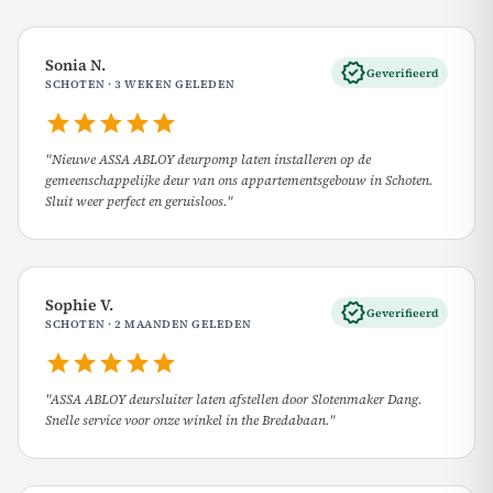
Sonia N.
verified
Geverifieerd
SCHOTEN · 3 WEKEN GELEDEN
star
star
star
star
star
"Nieuwe ASSA ABLOY deurpomp laten installeren op de
gemeenschappelijke deur van ons appartementsgebouw in Schoten.
Sluit weer perfect en geruisloos."
Sophie V.
verified
Geverifieerd
SCHOTEN · 2 MAANDEN GELEDEN
star
star
star
star
star
"ASSA ABLOY deursluiter laten afstellen door Slotenmaker Dang.
Snelle service voor onze winkel in the Bredabaan."