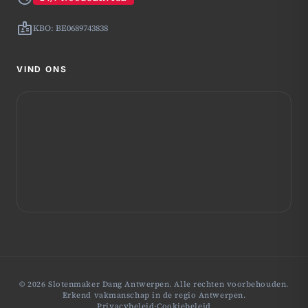
badge
KBO: BE0689743838
VIND ONS
© 2026 Slotenmaker Dang Antwerpen. Alle rechten voorbehouden.
Erkend vakmanschap in de regio Antwerpen.
Privacybeleid
·
Cookiebeleid