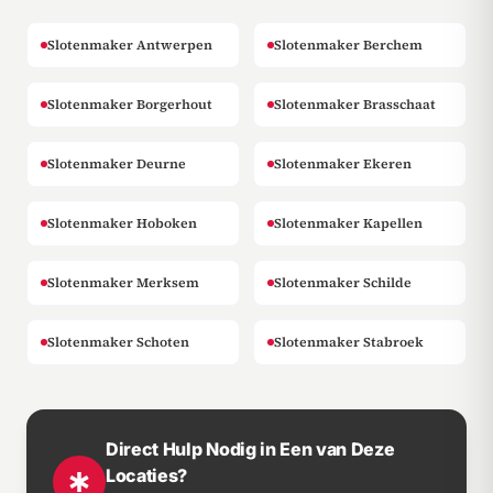
Slotenmaker Antwerpen
Slotenmaker Berchem
Slotenmaker Borgerhout
Slotenmaker Brasschaat
Slotenmaker Deurne
Slotenmaker Ekeren
Slotenmaker Hoboken
Slotenmaker Kapellen
Slotenmaker Merksem
Slotenmaker Schilde
Slotenmaker Schoten
Slotenmaker Stabroek
Direct Hulp Nodig in Een van Deze
Locaties?
emergency