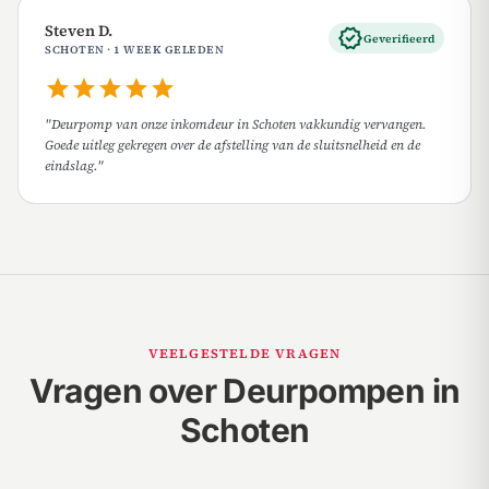
Steven D.
verified
Geverifieerd
SCHOTEN · 1 WEEK GELEDEN
star
star
star
star
star
"Deurpomp van onze inkomdeur in Schoten vakkundig vervangen.
Goede uitleg gekregen over de afstelling van de sluitsnelheid en de
eindslag."
VEELGESTELDE VRAGEN
Vragen over Deurpompen in
Schoten