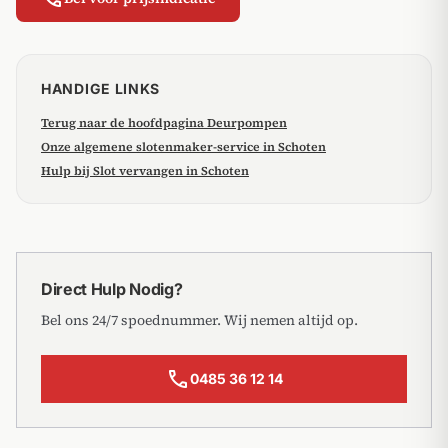
HANDIGE LINKS
Terug naar de hoofdpagina Deurpompen
Onze algemene slotenmaker-service in Schoten
Hulp bij Slot vervangen in Schoten
Direct Hulp Nodig?
Bel ons 24/7 spoednummer. Wij nemen altijd op.
call
0485 36 12 14