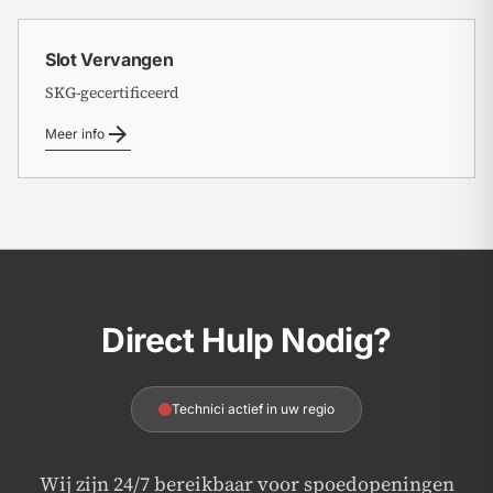
Slot Vervangen
SKG-gecertificeerd
arrow_forward
Meer info
Direct Hulp Nodig?
Technici actief in uw regio
Wij zijn 24/7 bereikbaar voor spoedopeningen