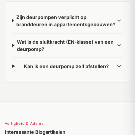
Zijn deurpompen verplicht op
expand_more
branddeuren in appartementsgebouwen?
Wat is de sluitkracht (EN-klasse) van een
expand_more
deurpomp?
expand_more
Kan ik een deurpomp zelf afstellen?
Veiligheid & Advies
Interessante Blogartikelen