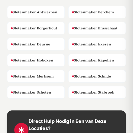
Slotenmaker Antwerpen
Slotenmaker Berchem
Slotenmaker Borgerhout
Slotenmaker Brasschaat
Slotenmaker Deurne
Slotenmaker Ekeren
Slotenmaker Hoboken
Slotenmaker Kapellen
Slotenmaker Merksem
Slotenmaker Schilde
Slotenmaker Schoten
Slotenmaker Stabroek
Direct Hulp Nodig in Een van Deze
Locaties?
emergency