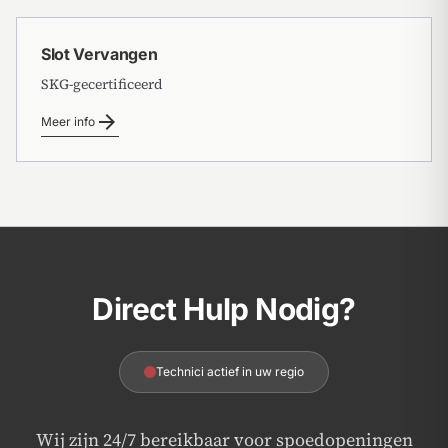
Slot Vervangen
SKG-gecertificeerd
arrow_forward
Meer info
Direct Hulp Nodig?
Technici actief in uw regio
Wij zijn 24/7 bereikbaar voor spoedopeningen