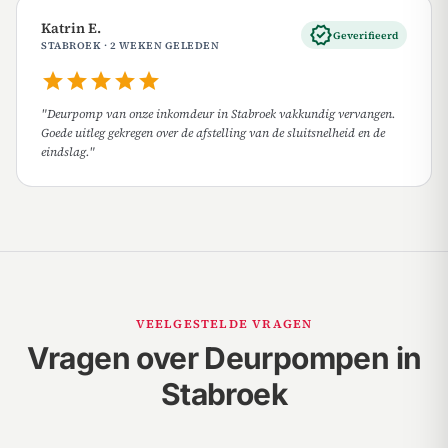
Katrin E.
verified
Geverifieerd
STABROEK · 2 WEKEN GELEDEN
star
star
star
star
star
"Deurpomp van onze inkomdeur in Stabroek vakkundig vervangen.
Goede uitleg gekregen over de afstelling van de sluitsnelheid en de
eindslag."
VEELGESTELDE VRAGEN
Vragen over Deurpompen in
Stabroek