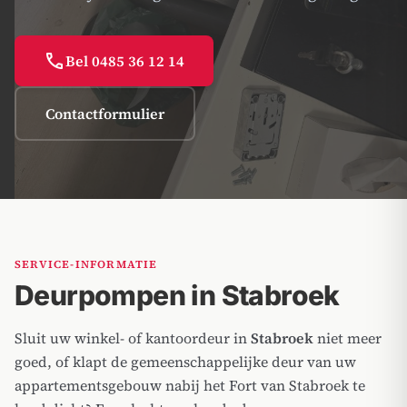
call
Bel 0485 36 12 14
Contactformulier
SERVICE-INFORMATIE
Deurpompen in Stabroek
Sluit uw winkel- of kantoordeur in
Stabroek
niet meer
goed, of klapt de gemeenschappelijke deur van uw
appartementsgebouw nabij het Fort van Stabroek te