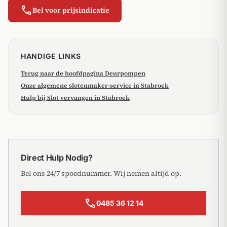
call
Bel voor prijsindicatie
HANDIGE LINKS
Terug naar de hoofdpagina Deurpompen
Onze algemene slotenmaker-service in Stabroek
Hulp bij Slot vervangen in Stabroek
Direct Hulp Nodig?
Bel ons 24/7 spoednummer. Wij nemen altijd op.
call
0485 36 12 14