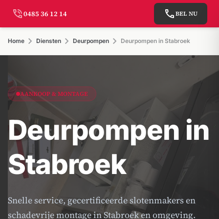
phone_in_talk
call
0485 36 12 14
BEL NU
chevron_right
chevron_right
chevron_right
Home
Diensten
Deurpompen
Deurpompen in Stabroek
AANKOOP & MONTAGE
Deurpompen in
Stabroek
Snelle service, gecertificeerde slotenmakers en
schadevrije montage in Stabroek en omgeving.