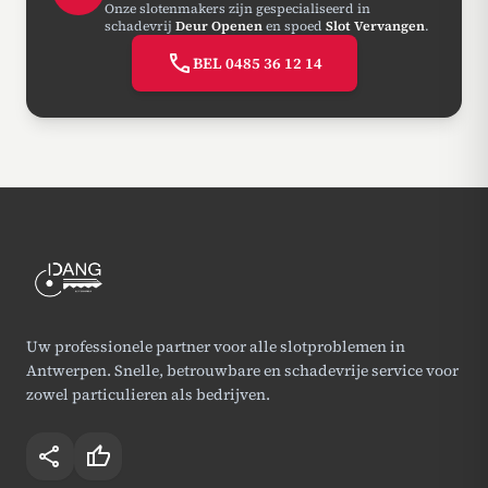
Onze slotenmakers zijn gespecialiseerd in
schadevrij
Deur Openen
en spoed
Slot Vervangen
.
call
BEL 0485 36 12 14
Uw professionele partner voor alle slotproblemen in
Antwerpen. Snelle, betrouwbare en schadevrije service voor
zowel particulieren als bedrijven.
share
thumb_up