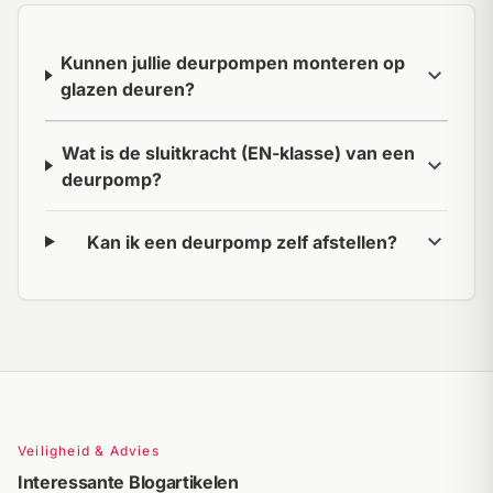
Kunnen jullie deurpompen monteren op
expand_more
glazen deuren?
Wat is de sluitkracht (EN-klasse) van een
expand_more
deurpomp?
expand_more
Kan ik een deurpomp zelf afstellen?
Veiligheid & Advies
Interessante Blogartikelen