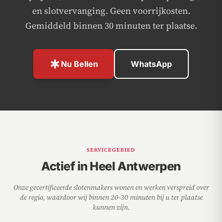
en slotvervanging. Geen voorrijkosten.
Gemiddeld binnen 30 minuten ter plaatse.
emergency
Nu Bellen
WhatsApp
SERVICEGEBIED
Actief in Heel Antwerpen
Onze gecertificeerde slotenmakers wonen en werken verspreid over
de regio, waardoor wij binnen 20-30 minuten bij u ter plaatse
kunnen zijn.