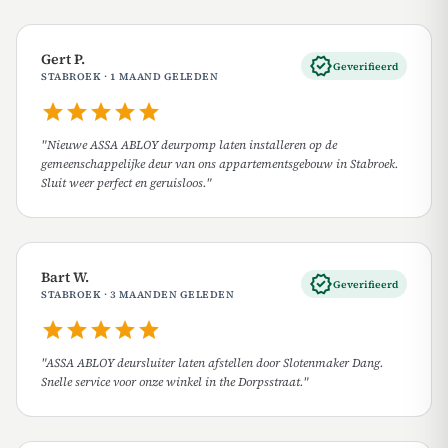
Gert P.
verified
Geverifieerd
STABROEK · 1 MAAND GELEDEN
star
star
star
star
star
"Nieuwe ASSA ABLOY deurpomp laten installeren op de
gemeenschappelijke deur van ons appartementsgebouw in Stabroek.
Sluit weer perfect en geruisloos."
Bart W.
verified
Geverifieerd
STABROEK · 3 MAANDEN GELEDEN
star
star
star
star
star
"ASSA ABLOY deursluiter laten afstellen door Slotenmaker Dang.
Snelle service voor onze winkel in the Dorpsstraat."