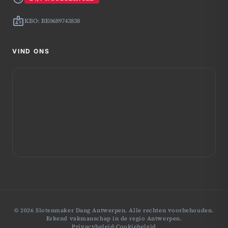
badge
KBO: BE0689743838
VIND ONS
© 2026 Slotenmaker Dang Antwerpen. Alle rechten voorbehouden.
Erkend vakmanschap in de regio Antwerpen.
Privacybeleid
·
Cookiebeleid