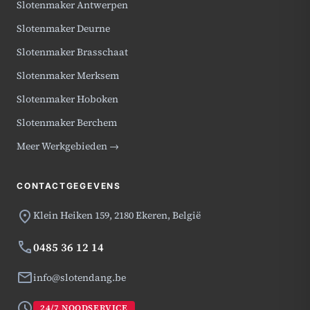
Slotenmaker Antwerpen
Slotenmaker Deurne
Slotenmaker Brasschaat
Slotenmaker Merksem
Slotenmaker Hoboken
Slotenmaker Berchem
Meer Werkgebieden →
CONTACTGEGEVENS
location_on
Klein Heiken 159,
2180 Ekeren, België
phone
0485 36 12 14
mail
info@slotendang.be
schedule
24/7 NOODSERVICE