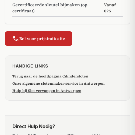
Gecertificeerde sleutel bijmaken (op
Vanaf
certificaat)
€25
call
Bel voor prijsindicatie
HANDIGE LINKS
Terug naar de hoofdpagina Cilindersloten
Onze algemene slotenmaker-service in Antwerpen
Hulp bij Slot vervangen in Antwerpen
Direct Hulp Nodig?