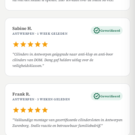
Sabine H.
verified
Geverifieerd
ANTWERPEN · 1 WEEK GELEDEN
star
star
star
star
star
"Cilinders in Antwerpen geüpgrade naar anti-klop en anti-boor
cilinders van DOM. Dang gaf heldere uitleg over de
veiligheidsklassen."
Frank R.
verified
Geverifieerd
ANTWERPEN · 3 WEKEN GELEDEN
star
star
star
star
star
"Vakkundige montage van gecertificeerde cilindersloten in Antwerpen
Zurenborg. Snelle reactie en betrouwbaar familiebedrijf."