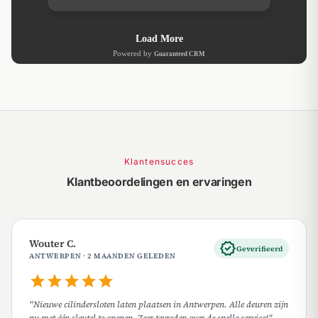
Klantensucces
Klantbeoordelingen en ervaringen
Wouter C.
verified
Geverifieerd
ANTWERPEN · 2 MAANDEN GELEDEN
star
star
star
star
star
"Nieuwe cilindersloten laten plaatsen in Antwerpen. Alle deuren zijn
nu met één sleutel te openen. Zeer tevreden over de snelle service!"