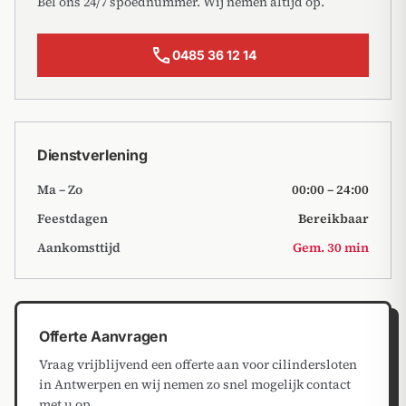
Bel ons 24/7 spoednummer. Wij nemen altijd op.
call
0485 36 12 14
Dienstverlening
Ma – Zo
00:00 – 24:00
Feestdagen
Bereikbaar
Aankomsttijd
Gem. 30 min
Offerte Aanvragen
Vraag vrijblijvend een offerte aan voor cilindersloten
in Antwerpen en wij nemen zo snel mogelijk contact
met u op.