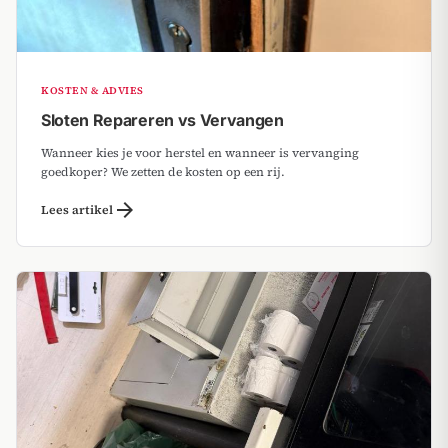
KOSTEN & ADVIES
Sloten Repareren vs Vervangen
Wanneer kies je voor herstel en wanneer is vervanging
goedkoper? We zetten de kosten op een rij.
arrow_forward
Lees artikel