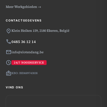
Meer Werkgebieden →
CONTACTGEGEVENS
location_on
Klein Heiken 159,
2180 Ekeren, België
phone
0485 36 12 14
mail
info@slotendang.be
schedule
24/7 NOODSERVICE
badge
KBO: BE0689743838
VIND ONS