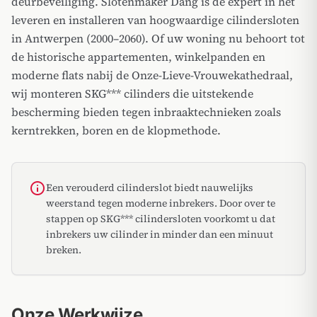
deurbeveiliging. Slotenmaker Dang is de expert in het
leveren en installeren van hoogwaardige cilindersloten
in Antwerpen (2000–2060). Of uw woning nu behoort tot
de historische appartementen, winkelpanden en
moderne flats nabij de Onze-Lieve-Vrouwekathedraal,
wij monteren SKG*** cilinders die uitstekende
bescherming bieden tegen inbraaktechnieken zoals
kerntrekken, boren en de klopmethode.
info
Een verouderd cilinderslot biedt nauwelijks
weerstand tegen moderne inbrekers. Door over te
stappen op SKG*** cilindersloten voorkomt u dat
inbrekers uw cilinder in minder dan een minuut
breken.
Onze Werkwijze