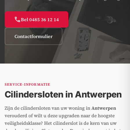
call
Bel 0485 36 12 14
Contactformulier
SERVICE-INFORMATIE
Cilindersloten in Antwerpen
Zijn de cilindersloten van uw woning in
Antwerpen
verouderd of wilt u deze upgraden naar de hoogste
veiligheidsklasse? Het cilinderslot is de kern van uw