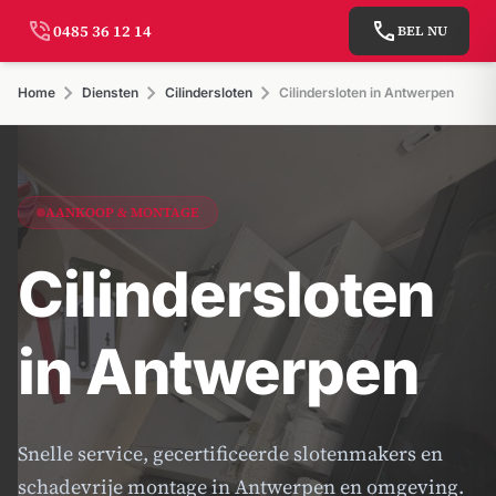
phone_in_talk
call
0485 36 12 14
BEL NU
chevron_right
chevron_right
chevron_right
Home
Diensten
Cilindersloten
Cilindersloten in Antwerpen
AANKOOP & MONTAGE
Cilindersloten
in Antwerpen
Snelle service, gecertificeerde slotenmakers en
schadevrije montage in Antwerpen en omgeving.