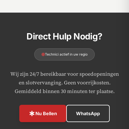
Direct Hulp Nodig?
Technici actief in uw regio
Wij zijn 24/7 bereikbaar voor spoedopeningen
en slotvervanging. Geen voorrijkosten.
Gemiddeld binnen 30 minuten ter plaatse.
emergency
Nu Bellen
WhatsApp