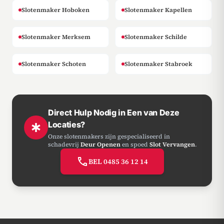
Slotenmaker Hoboken
Slotenmaker Kapellen
Slotenmaker Merksem
Slotenmaker Schilde
Slotenmaker Schoten
Slotenmaker Stabroek
Direct Hulp Nodig in Een van Deze
Locaties?
emergency
Onze slotenmakers zijn gespecialiseerd in
schadevrij
Deur Openen
en spoed
Slot Vervangen
.
call
BEL 0485 36 12 14