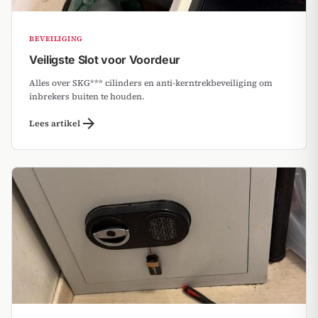
BEVEILIGING
Veiligste Slot voor Voordeur
Alles over SKG*** cilinders en anti-kerntrekbeveiliging om
inbrekers buiten te houden.
arrow_forward
Lees artikel