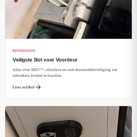
BEVEILIGING
Veiligste Slot voor Voordeur
Alles over SKG*** cilinders en anti-kerntrekbeveiliging om
inbrekers buiten te houden.
arrow_forward
Lees artikel