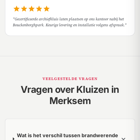
star
star
star
star
star
"Gecertificeerde archiefkluis laten plaatsen op ons kantoor nabij het
Bouckenborghpark. Keurige levering en installatie volgens afspraak."
VEELGESTELDE VRAGEN
Vragen over Kluizen in
Merksem
Wat is het verschil tussen brandwerende
expand_more