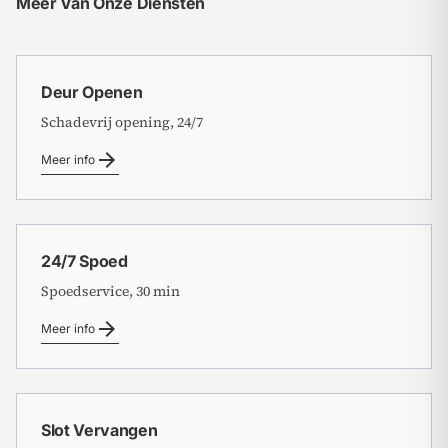
Meer Van Onze Diensten
Deur Openen
Schadevrij opening, 24/7
arrow_forward
Meer info
24/7 Spoed
Spoedservice, 30 min
arrow_forward
Meer info
Slot Vervangen