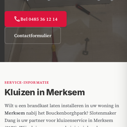
call
Bel 0485 36 12 14
Contactformulier
SERVICE-INFORMATIE
Kluizen in Merksem
Wilt u een brandkast laten installeren in uw woning in
Merksem
nabij het Bouckenborghpark? Slotenmaker
Dang is uw partner voor kluizenservice in Merksem