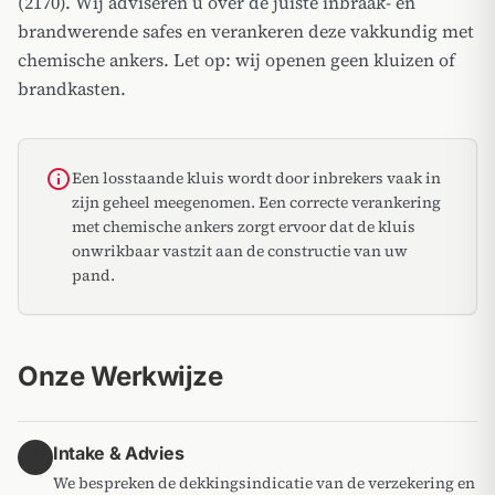
(2170). Wij adviseren u over de juiste inbraak- en
brandwerende safes en verankeren deze vakkundig met
chemische ankers. Let op: wij openen geen kluizen of
brandkasten.
info
Een losstaande kluis wordt door inbrekers vaak in
zijn geheel meegenomen. Een correcte verankering
met chemische ankers zorgt ervoor dat de kluis
onwrikbaar vastzit aan de constructie van uw
pand.
Onze Werkwijze
Intake & Advies
1
We bespreken de dekkingsindicatie van de verzekering en