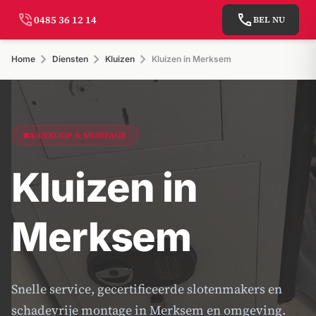
phone_in_talk
call
0485 36 12 14
BEL NU
chevron_right
chevron_right
chevron_right
Home
Diensten
Kluizen
Kluizen in Merksem
AANKOOP & MONTAGE
Kluizen in
Merksem
Snelle service, gecertificeerde slotenmakers en
schadevrije montage in Merksem en omgeving.