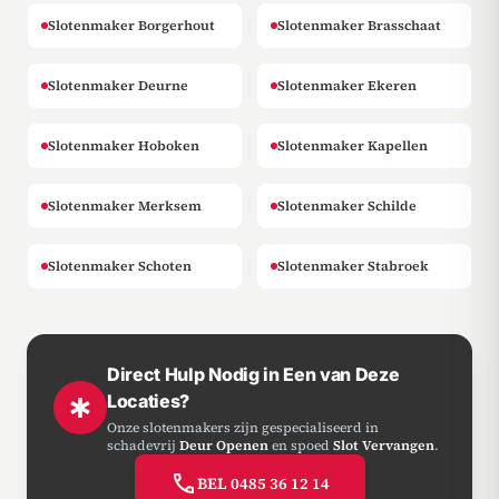
Slotenmaker Borgerhout
Slotenmaker Brasschaat
Slotenmaker Deurne
Slotenmaker Ekeren
Slotenmaker Hoboken
Slotenmaker Kapellen
Slotenmaker Merksem
Slotenmaker Schilde
Slotenmaker Schoten
Slotenmaker Stabroek
Direct Hulp Nodig in Een van Deze
Locaties?
emergency
Onze slotenmakers zijn gespecialiseerd in
schadevrij
Deur Openen
en spoed
Slot Vervangen
.
call
BEL 0485 36 12 14