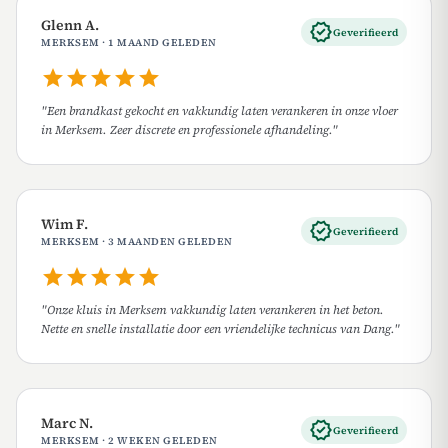
Glenn A.
verified
Geverifieerd
MERKSEM · 1 MAAND GELEDEN
star
star
star
star
star
"Een brandkast gekocht en vakkundig laten verankeren in onze vloer
in Merksem. Zeer discrete en professionele afhandeling."
Wim F.
verified
Geverifieerd
MERKSEM · 3 MAANDEN GELEDEN
star
star
star
star
star
"Onze kluis in Merksem vakkundig laten verankeren in het beton.
Nette en snelle installatie door een vriendelijke technicus van Dang."
Marc N.
verified
Geverifieerd
MERKSEM · 2 WEKEN GELEDEN