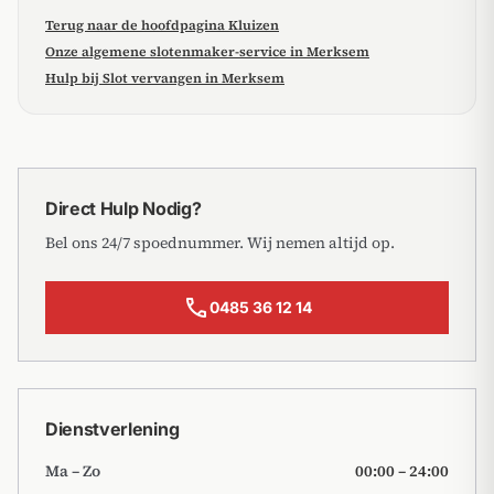
Terug naar de hoofdpagina Kluizen
Onze algemene slotenmaker-service in Merksem
Hulp bij Slot vervangen in Merksem
Direct Hulp Nodig?
Bel ons 24/7 spoednummer. Wij nemen altijd op.
call
0485 36 12 14
Dienstverlening
Ma – Zo
00:00 – 24:00