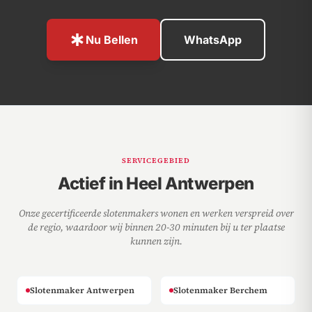
emergency
Nu Bellen
WhatsApp
SERVICEGEBIED
Actief in Heel Antwerpen
Onze gecertificeerde slotenmakers wonen en werken verspreid over
de regio, waardoor wij binnen 20-30 minuten bij u ter plaatse
kunnen zijn.
Slotenmaker Antwerpen
Slotenmaker Berchem