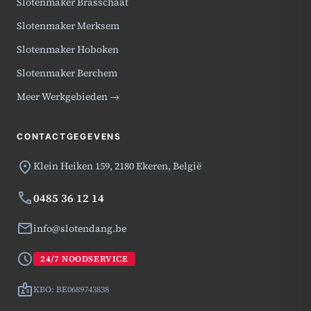
Slotenmaker Brasschaat
Slotenmaker Merksem
Slotenmaker Hoboken
Slotenmaker Berchem
Meer Werkgebieden →
CONTACTGEGEVENS
location_on
Klein Heiken 159,
2180 Ekeren, België
phone
0485 36 12 14
mail
info@slotendang.be
schedule
24/7 NOODSERVICE
badge
KBO: BE0689743838