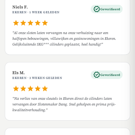
Niels F.
verified
Geverifieerd
EKEREN · 1 WEEK GELEDEN
star
star
star
star
star
"Al onze sloten laten vervangen na onze verhuizing naar een
halfopen bebouwingen, villawijken en gezinswoningen in Ekeren.
Gelijksluitende SKG*** cilinders geplaatst, heel handig!"
Els M.
verified
Geverifieerd
EKEREN · 3 WEKEN GELEDEN
star
star
star
star
star
"Na verlies van onze sleutels in Ekeren direct de cilinders laten
vervangen door Slotenmaker Dang. Snel geholpen en prima prijs-
kwaliteitverhouding."