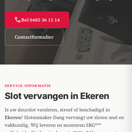
call
Bel 0485 36 12 14
Contactformulier
SERVICE-INFORMATIE
Slot vervangen in Ekeren
Is uw deurslot versleten, stroef of beschadigd in
Ekeren
? Slotenmaker Dang vervangt uw sloten snel en
vakkundig. Wij leveren en monteren SKG***