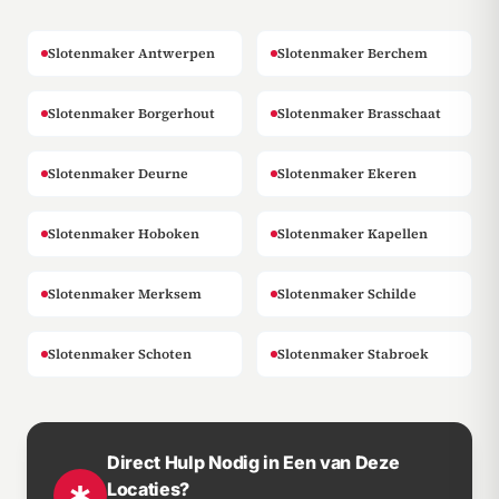
Slotenmaker Antwerpen
Slotenmaker Berchem
Slotenmaker Borgerhout
Slotenmaker Brasschaat
Slotenmaker Deurne
Slotenmaker Ekeren
Slotenmaker Hoboken
Slotenmaker Kapellen
Slotenmaker Merksem
Slotenmaker Schilde
Slotenmaker Schoten
Slotenmaker Stabroek
Direct Hulp Nodig in Een van Deze
Locaties?
emergency