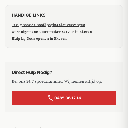
HANDIGE LINKS
Terug naar de hoofdpagina Slot Vervangen
Onze algemene slotenmaker-service in Ekeren
Hulp bij Deur openen in Ekeren
Direct Hulp Nodig?
Bel ons 24/7 spoednummer. Wij nemen altijd op.
call
0485 36 12 14