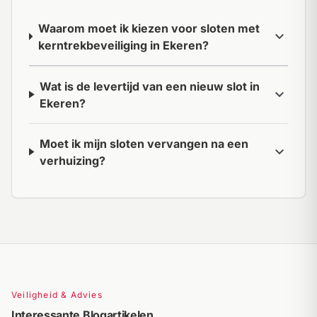
Waarom moet ik kiezen voor sloten met
expand_more
kerntrekbeveiliging in Ekeren?
Wat is de levertijd van een nieuw slot in
expand_more
Ekeren?
Moet ik mijn sloten vervangen na een
expand_more
verhuizing?
Veiligheid & Advies
Interessante Blogartikelen