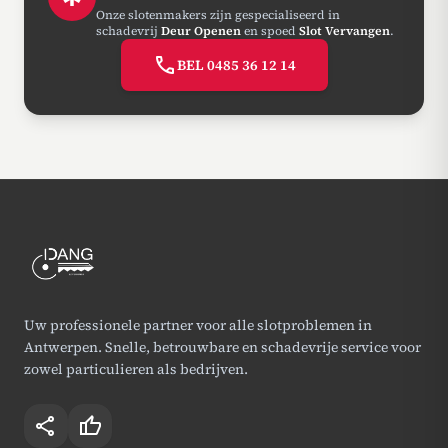
Onze slotenmakers zijn gespecialiseerd in
schadevrij
Deur Openen
en spoed
Slot Vervangen
.
call
BEL 0485 36 12 14
Uw professionele partner voor alle slotproblemen in
Antwerpen. Snelle, betrouwbare en schadevrije service voor
zowel particulieren als bedrijven.
share
thumb_up