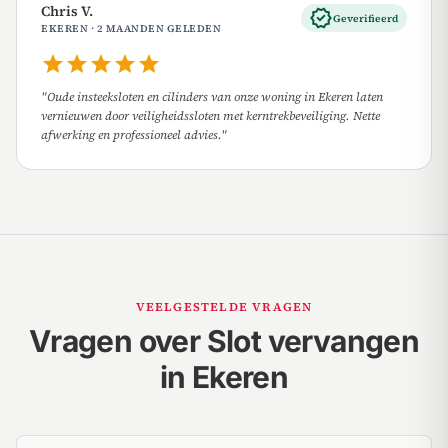
Chris V.
verified
Geverifieerd
EKEREN · 2 MAANDEN GELEDEN
star
star
star
star
star
"Oude insteeksloten en cilinders van onze woning in Ekeren laten
vernieuwen door veiligheidssloten met kerntrekbeveiliging. Nette
afwerking en professioneel advies."
VEELGESTELDE VRAGEN
Vragen over Slot vervangen
in Ekeren