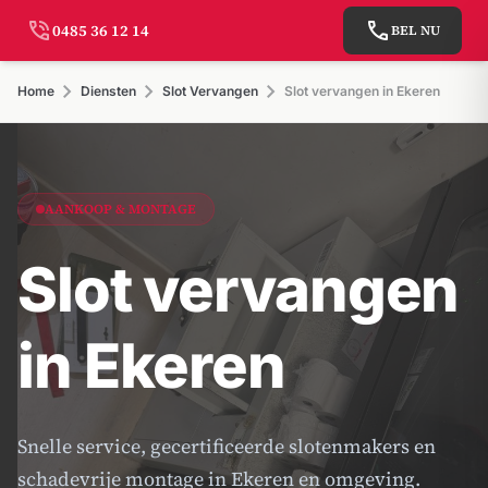
phone_in_talk
call
0485 36 12 14
BEL NU
chevron_right
chevron_right
chevron_right
Home
Diensten
Slot Vervangen
Slot vervangen in Ekeren
AANKOOP & MONTAGE
Slot vervangen
in Ekeren
Snelle service, gecertificeerde slotenmakers en
schadevrije montage in Ekeren en omgeving.