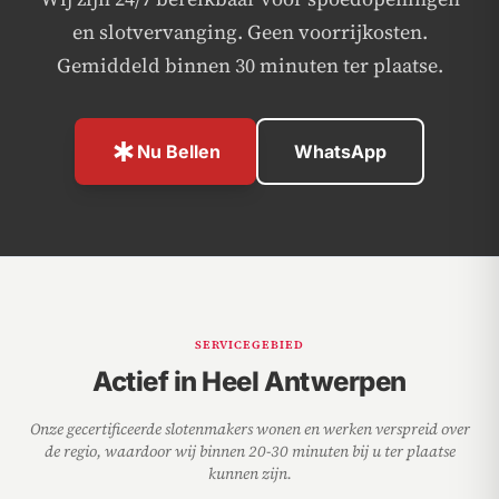
en slotvervanging. Geen voorrijkosten.
Gemiddeld binnen 30 minuten ter plaatse.
emergency
Nu Bellen
WhatsApp
SERVICEGEBIED
Actief in Heel Antwerpen
Onze gecertificeerde slotenmakers wonen en werken verspreid over
de regio, waardoor wij binnen 20-30 minuten bij u ter plaatse
kunnen zijn.