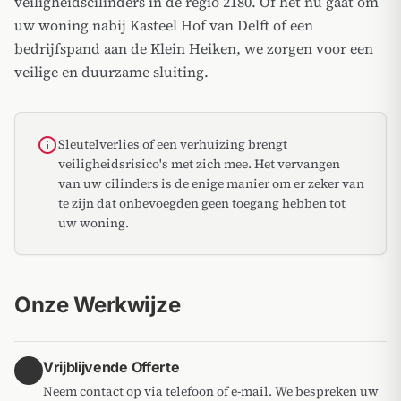
veiligheidscilinders in de regio 2180. Of het nu gaat om
uw woning nabij Kasteel Hof van Delft of een
bedrijfspand aan de Klein Heiken, we zorgen voor een
veilige en duurzame sluiting.
info
Sleutelverlies of een verhuizing brengt
veiligheidsrisico's met zich mee. Het vervangen
van uw cilinders is de enige manier om er zeker van
te zijn dat onbevoegden geen toegang hebben tot
uw woning.
Onze Werkwijze
Vrijblijvende Offerte
1
Neem contact op via telefoon of e-mail. We bespreken uw