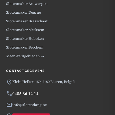
Slotenmaker Antwerpen
Slotenmaker Deurne
Slotenmaker Brasschaat
Slotenmaker Merksem
Slotenmaker Hoboken
Slotenmaker Berchem
Meer Werkgebieden →
CONTACTGEGEVENS
location_on
Klein Heiken 159,
2180 Ekeren, België
phone
0485 36 12 14
mail
info@slotendang.be