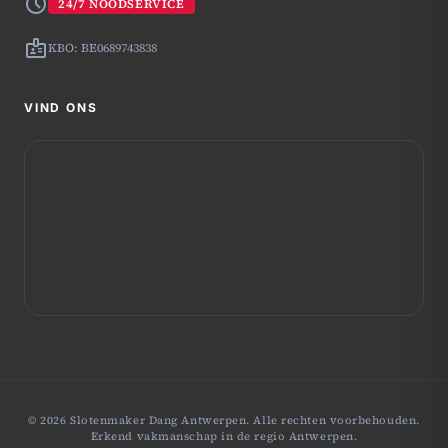
schedule
24/7 NOODSERVICE
badge
KBO: BE0689743838
VIND ONS
© 2026 Slotenmaker Dang Antwerpen. Alle rechten voorbehouden.
Erkend vakmanschap in de regio Antwerpen.