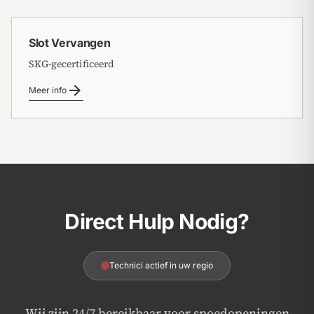
Slot Vervangen
SKG-gecertificeerd
arrow_forward
Meer info
Direct Hulp Nodig?
Technici actief in uw regio
Wij zijn 24/7 bereikbaar voor spoedopeningen