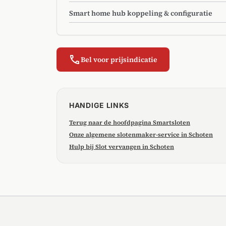
Smart home hub koppeling & configuratie
call
Bel voor prijsindicatie
HANDIGE LINKS
Terug naar de hoofdpagina Smartsloten
Onze algemene slotenmaker-service in Schoten
Hulp bij Slot vervangen in Schoten