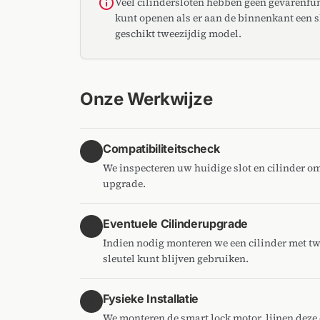
info
Veel cilindersloten hebben geen gevarenfun
kunt openen als er aan de binnenkant een s
geschikt tweezijdig model.
Onze Werkwijze
Compatibiliteitscheck
1
We inspecteren uw huidige slot en cilinder om 
upgrade.
Eventuele Cilinderupgrade
2
Indien nodig monteren we een cilinder met tw
sleutel kunt blijven gebruiken.
Fysieke Installatie
3
We monteren de smart lock motor, lijnen deze 