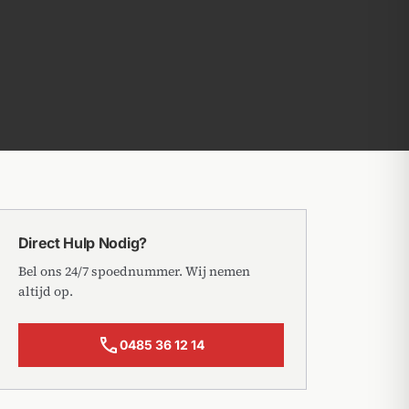
Direct Hulp Nodig?
Bel ons 24/7 spoednummer. Wij nemen
altijd op.
call
0485 36 12 14