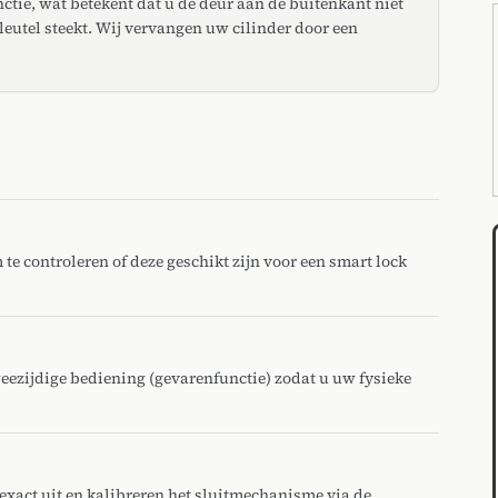
ctie, wat betekent dat u de deur aan de buitenkant niet
leutel steekt. Wij vervangen uw cilinder door een
te controleren of deze geschikt zijn voor een smart lock
eezijdige bediening (gevarenfunctie) zodat u uw fysieke
exact uit en kalibreren het sluitmechanisme via de