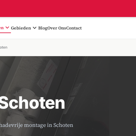
expand_more
expand_more
en
Gebieden
Blog
Over Ons
Contact
oten
 Schoten
chadevrije montage in Schoten