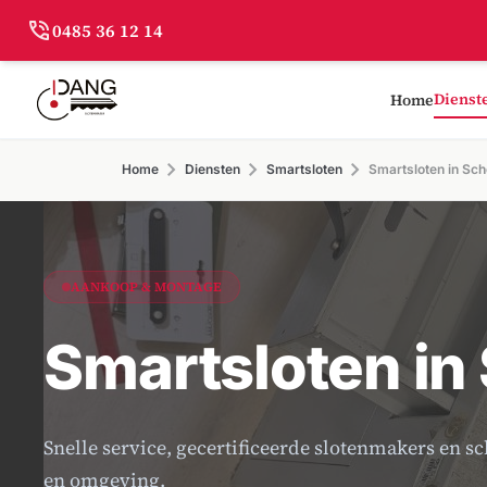
phone_in_talk
0485 36 12 14
Dienst
Home
chevron_right
chevron_right
chevron_right
Home
Diensten
Smartsloten
Smartsloten in Sch
AANKOOP & MONTAGE
Smartsloten in
Snelle service, gecertificeerde slotenmakers en s
en omgeving.