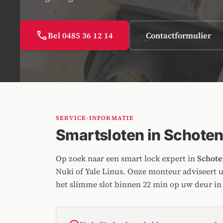
call
Bel 0485 36 12 14
Contactformulier
SERVICE-INFORMATIE
Smartsloten in Schote
Op zoek naar een smart lock expert in
Schot
Nuki of Yale Linus. Onze monteur adviseert u 
het slimme slot binnen 22 min op uw deur i