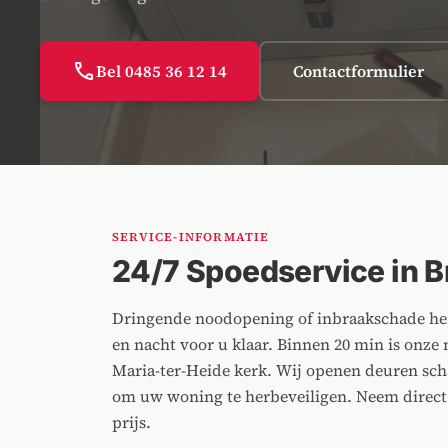
call
Bel 0485 36 12 14
Contactformulier
SERVICE-INFORMATIE
24/7 Spoedservice in 
Dringende noodopening of inbraakschade her
en nacht voor u klaar. Binnen 20 min is onze
Maria-ter-Heide kerk. Wij openen deuren scha
om uw woning te herbeveiligen. Neem direct t
prijs.