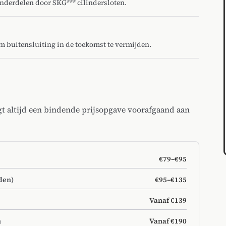
onderdelen door SKG*** cilindersloten.
om buitensluiting in de toekomst te vermijden.
gt altijd een bindende prijsopgave voorafgaand aan
€79–€95
den)
€95–€135
Vanaf €139
n
Vanaf €190