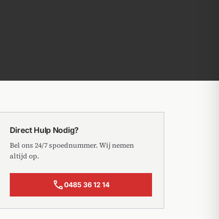
Direct Hulp Nodig?
Bel ons 24/7 spoednummer. Wij nemen
altijd op.
call
0485 36 12 14