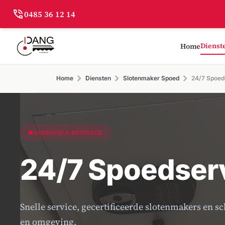
phone_in_talk
0485 36 12 14
Dienst
Home
chevron_right
chevron_right
chevron_right
Home
Diensten
Slotenmaker Spoed
24/7 Spoed
AANKOOP & MONTAGE
24/7 Spoedserv
Snelle service, gecertificeerde slotenmakers en s
en omgeving.