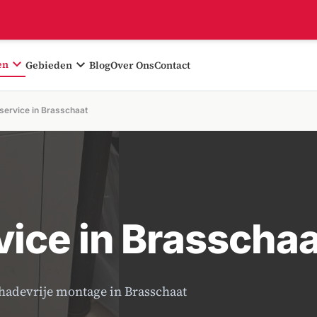
expand_more
expand_more
en
Gebieden
Blog
Over Ons
Contact
service in Brasschaat
ice in Brasschaa
chadevrije montage in Brasschaat