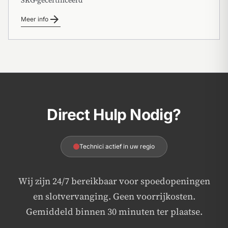
arrow_forward
Meer info
Direct Hulp Nodig?
Technici actief in uw regio
Wij zijn 24/7 bereikbaar voor spoedopeningen
en slotvervanging. Geen voorrijkosten.
Gemiddeld binnen 30 minuten ter plaatse.