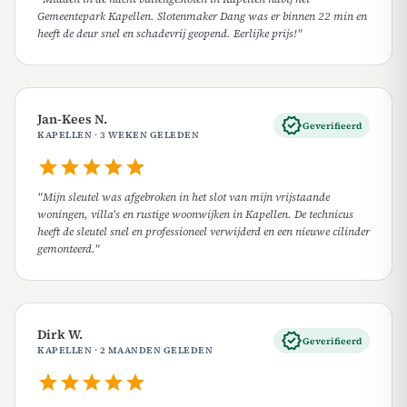
Gemeentepark Kapellen. Slotenmaker Dang was er binnen 22 min en
heeft de deur snel en schadevrij geopend. Eerlijke prijs!"
Jan-Kees N.
verified
Geverifieerd
KAPELLEN · 3 WEKEN GELEDEN
star
star
star
star
star
"Mijn sleutel was afgebroken in het slot van mijn vrijstaande
woningen, villa's en rustige woonwijken in Kapellen. De technicus
heeft de sleutel snel en professioneel verwijderd en een nieuwe cilinder
gemonteerd."
Dirk W.
verified
Geverifieerd
KAPELLEN · 2 MAANDEN GELEDEN
star
star
star
star
star