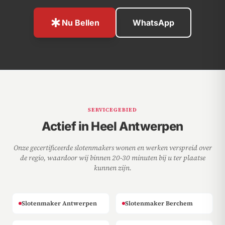
emergency
Nu Bellen
WhatsApp
SERVICEGEBIED
Actief in Heel Antwerpen
Onze gecertificeerde slotenmakers wonen en werken verspreid over
de regio, waardoor wij binnen 20-30 minuten bij u ter plaatse
kunnen zijn.
Slotenmaker Antwerpen
Slotenmaker Berchem