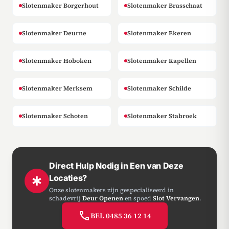
Slotenmaker Borgerhout
Slotenmaker Brasschaat
Slotenmaker Deurne
Slotenmaker Ekeren
Slotenmaker Hoboken
Slotenmaker Kapellen
Slotenmaker Merksem
Slotenmaker Schilde
Slotenmaker Schoten
Slotenmaker Stabroek
Direct Hulp Nodig in Een van Deze
Locaties?
emergency
Onze slotenmakers zijn gespecialiseerd in
schadevrij
Deur Openen
en spoed
Slot Vervangen
.
call
BEL 0485 36 12 14