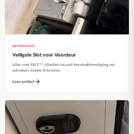
BEVEILIGING
Veiligste Slot voor Voordeur
Alles over SKG*** cilinders en anti-kerntrekbeveiliging om
inbrekers buiten te houden.
arrow_forward
Lees artikel