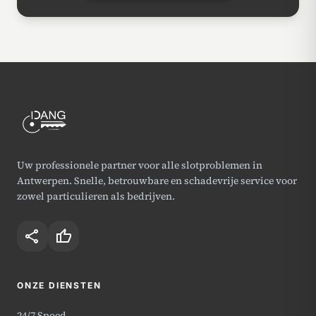
Uw professionele partner voor alle slotproblemen in
Antwerpen. Snelle, betrouwbare en schadevrije service voor
zowel particulieren als bedrijven.
share
thumb_up
ONZE DIENSTEN
24/7 Spoed