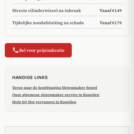
Directe cilinderwissel na inbraak
Vanaf €149
Tijdelijke noodafsluiting na schade
Vanaf €179
call
Bel voor prijsindicatie
HANDIGE LINKS
Terug naar de hoofdpagina Slotenmaker Spoed
Onze algemene slotenmaker-service in Kapellen
Hulp bij Slot vervangen in Kapellen