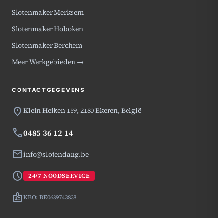
Slotenmaker Merksem
Slotenmaker Hoboken
Slotenmaker Berchem
Meer Werkgebieden →
CONTACTGEGEVENS
location_on
Klein Heiken 159,
2180 Ekeren, België
phone
0485 36 12 14
mail
info@slotendang.be
schedule
24/7 NOODSERVICE
badge
KBO: BE0689743838