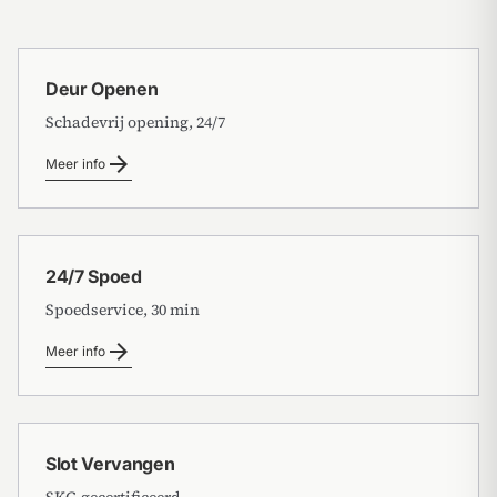
Deur Openen
Schadevrij opening, 24/7
arrow_forward
Meer info
24/7 Spoed
Spoedservice, 30 min
arrow_forward
Meer info
Slot Vervangen
SKG-gecertificeerd